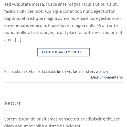
sed vulputate massa. Fusce ante magna, iaculis ut purus ut,
facilisis ultrices nibh. Quisque commodo nunc eget tortor
dapibus, et tristique magna convallis. Phasellus egestas nunc
eu venenatis vehicula. Phasellus et magna nulla. Proin ante
nunc, mollis a lectus ac, volutpat placerat ante. Vestibulum sit
amet […]
CONTINUAR LEYENDO
→
Publicado en
Style
|
Etiquetado
brooklyn
,
fashion
,
style
,
women
Deje un comentario
ABOUT
Lorem ipsum dolor sit amet, consectetuer adipiscing elit, sed
diam nonummy nibh euismod tincidunt.