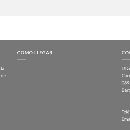
COMO LLEGAR
CO
ada
DIG
a de
Carr
089
Bar
Tel
Emai