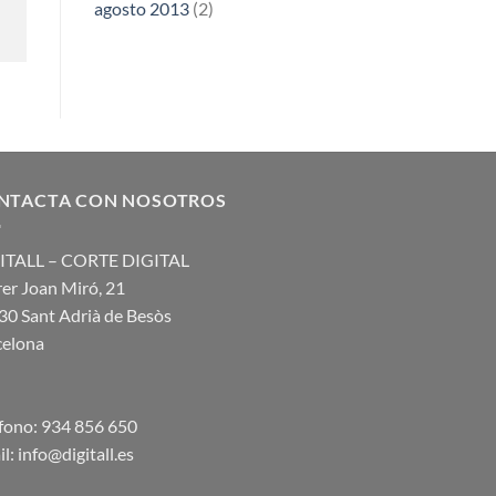
agosto 2013
(2)
NTACTA CON NOSOTROS
ITALL – CORTE DIGITAL
er Joan Miró, 21
30 Sant Adrià de Besòs
celona
éfono: 934 856 650
l: info@digitall.es