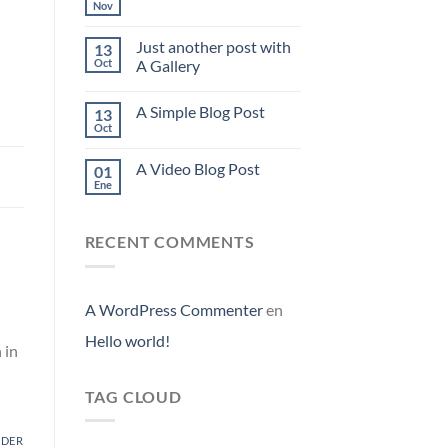
Nov
Just another post with
13
Oct
A Gallery
A Simple Blog Post
13
Oct
A Video Blog Post
01
Ene
RECENT COMMENTS
A WordPress Commenter
en
Hello world!
 in
TAG CLOUD
NDER